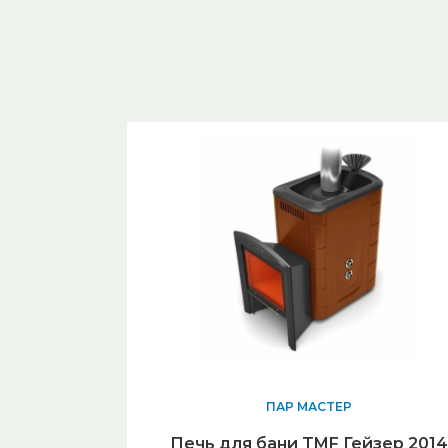
от 4,5 до 18 кВт. Наименее мощные модели
рассчитаны на обогрев помещений
объёмом 3-6 кубических метра. Модели
максимальной мощности идеально подходят
для парных объёмом до 28 кубических
метров. В зависимости от мощности
варьируется и максимальная вместимость
камней от 85 до 130 кг.
Конфигурация печи позволяет
использовать Sawo Phoenix в саунах с
многоярусным размещением пологов. При
этом вы можете быть уверены в
равномерном прогреве каждого яруса.
Если вы хотите купить универсальную
электрокаменку, то Phoenix - один из лучших
вариантов. Подливая на камни воду можно
добиться любого уровня влажности, а
благодаря пульту управления заранее или в
процессе парения установить необходимый
температурный режим.
ПАР МАСТЕР
Печь для бани TMF Гейзер 2014