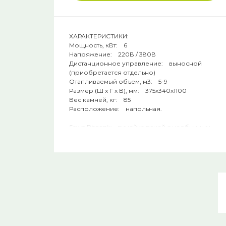
ХАРАКТЕРИСТИКИ:
Мощность, кВт: 6
Напряжение: 220В / 380В
Дистанционное управление: выносной
(приобретается отдельно)
Отапливаемый объем, м3: 5-9
Размер (Ш x Г x В), мм: 375х340х1100
Вес камней, кг: 85
Расположение: напольная.
Sawo Phoenix - линейка печей с необычным
дизайном. Внешне электрокаменки
напоминают каркас факела. Нагревательные
ТЭНы находятся по центру. Снаружи каркас
печи выполнен в виде сетки, которая
заполняется большим количеством камней
для сауны. Среди каменок Phoenix
подходящую модель найдут и обладатели
собственных домашних саун, и владельцы
коммерческих парных. В серии
представлены электрокаменки с мощностью