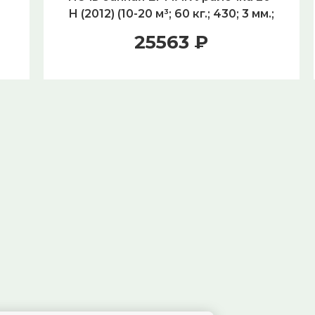
Н (2012) (10-20 м³; 60 кг.; 430; 3 мм.;
D115 мм.; Газ/Дрова)
25563 ₽