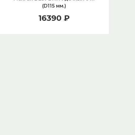
(D115 мм.)
Ле
16390 ₽