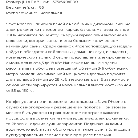
Размер (Ш x Г x В), мм: 375х340х1100
Вес камней, кг: 85
Расположение: напольная
Sawo Phoenix - линейка печей с необычным дизайном. Внешне
электрокаменки напоминают каркас факела. Нагревательные
ТЭНы находятся по центру. Снаружи каркас печи выполнен в
виде сетки, которая заполняется большим количеством
камней для сауны. Среди каменок Phoenix подходящую модель
найдут и обладатели собственных домашних саун, и владельцы
коммерческих парных. В серии представлены электрокаменки
с мощностью от 4,5 до 18 кВт. Наименее мощные модели
рассчитаны на обогрев помещений объёмом 3-6 кубических
метра. Модели максимальной мощности идеально подходят
для парных объёмом до 28 кубических метров. В зависимости
от мощности варьируется и максимальная вместимость камней
от 85 до 130 кг.
Конфигурация печи позволяет использовать Sawo Phoenix в
саунах с многоярусным размещением пологов. При этом вы
можете быть уверены в равномерном прогреве каждого
яруса. Если вы хотите купить универсальную электрокаменку,
то Phoenix - один из лучших вариантов. Подливая на камни
воду можно добиться любого уровня влажности, а благодаря
пульту управления заранее или в процессе парения